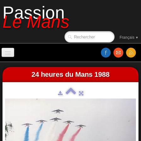
Passion
Le Mans
Français
▼
Accueil
24 heures du Mans 1988
Sorties de piste
Le circuit en 1988
Affiches
Classements
Vidéos
Site web