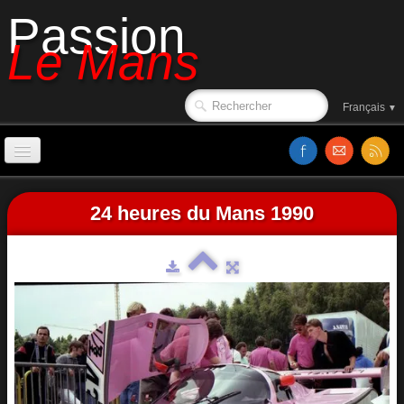
Passion
Le Mans
Français
▼
Accueil
24 heures du Mans 1990
Sorties de piste
Le circuit en 1988
Affiches
Classements
Vidéos
Site web