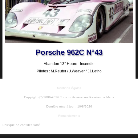
Porsche 962C N°43
Abandon 13° Heure : Incendie
Pilotes : M.Reuter / J.Weaver / JJ.Letho
Mentions légales
Copyright (C) 2006-2026 Tous droits réservés Passion Le Mans
Dernière mise à jour :
10/8/2026
Remerciements
Politique de confidentialité