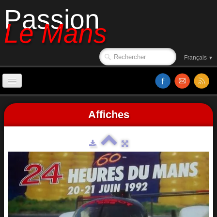
Passion
Le Mans
Français
▼
Accueil
Affiches
Sorties de piste
Le circuit en 1988
Affiches
Classements
Vidéos
Site web