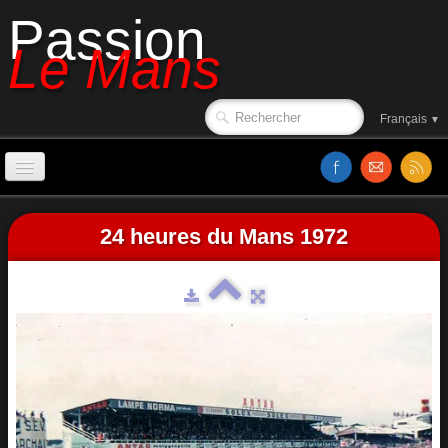
Passion
Le Mans
Français
▼
Accueil
24 heures du Mans 1972
Sorties de piste
Le circuit en 1988
Affiches
Classements
Vidéos
Site web