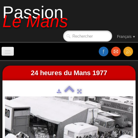
Passion
Le Mans
Français
▼
Accueil
24 heures du Mans 1977
Sorties de piste
Le circuit en 1988
Affiches
Classements
Vidéos
Site web