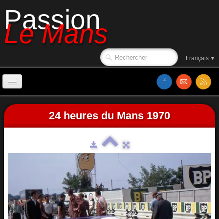
Passion
Le Mans
Français
▼
Accueil
24 heures du Mans 1970
Sorties de piste
Le circuit en 1988
Affiches
Classements
Vidéos
Site web