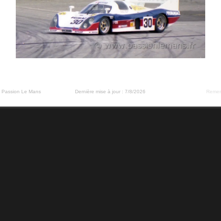
és Passion Le Mans
Dernière mise à jour :
7/8/2026
Remer